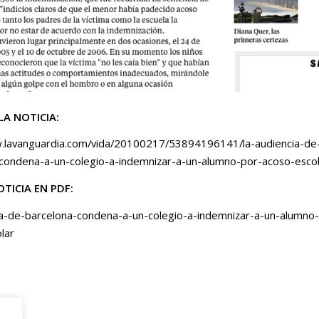
LA NOTICIA:
w.lavanguardia.com/vida/20100217/53894196141/la-audiencia-de
condena-a-un-colegio-a-indemnizar-a-un-alumno-por-acoso-escol
OTICIA EN PDF:
ia-de-barcelona-condena-a-un-colegio-a-indemnizar-a-un-alumno
lar