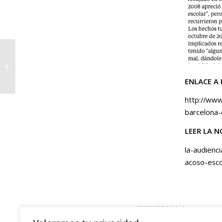
El Periódico de
Catalunya: la
Audiencia de
ENLACE A 
Barcelona condena a
un colegio a...
http://ww
barcelona-
LEER LA N
la-audienc
acoso-esco
17 FEBRERO 2010